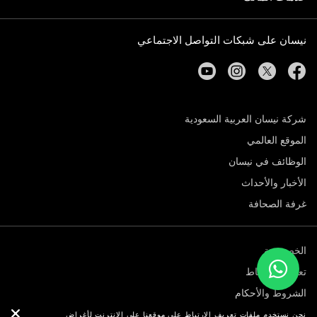
نيسان على شبكات التواصل الاجتماعي
youtube
instagram
twitter
facebook
شركة نيسان العربية السعودية
الموقع العالمي
الوظائف في نيسان
الأخبار والأحداث
غرفة الصحافة
الخصوصية
تعريف الارتباط
الشروط والأحكام
© نيسان 2026
نحن نستخدم ملفات تعريف الارتباط على موقعنا على الانترنت لأغراض