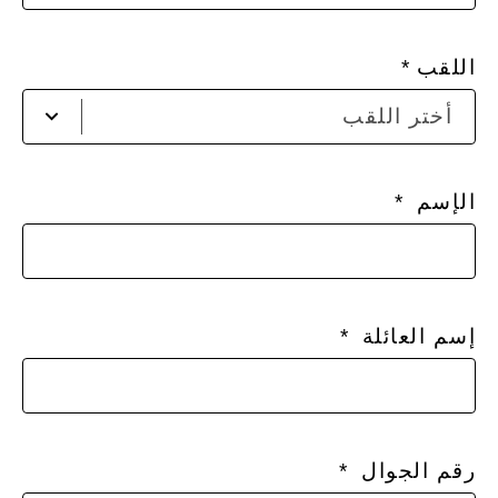
الق
اللقب
أض
أختر اللقب
لفت
الق
الإسم
إسم العائلة
رقم الجوال