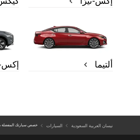
إكس-تيرّا
كيكس
ألتيما
إكس-ت
خصص سيارتك المفضلة م
نيسان العربية السعودية
السيارات