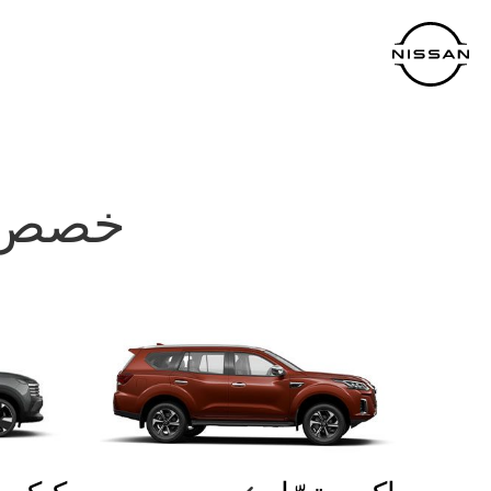
خطي
لمحتوى
لرئيسي
خصص س