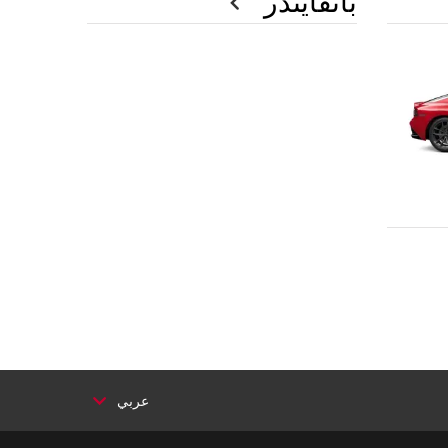
باثفايندر
عربي