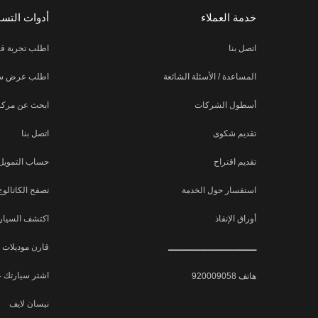
خدمة العملاء
أدوات التس
اتصل بنا
اطلب تجربة قي
المساعدة / الأسئلة الشائعة
اطلب عرض س
أسطول الشركات
ابحث عن مركز
تقديم شكوى
اتصل بنا
تقديم اقتراح
حساب التمويل
استفسار حول الخدمة
تصفح الكاتالوج
أوراق الإنقاذ
اكتشف السيارة
ـــــــــــــــــــــــــــــــ
قارن موديلات 
اشتر سيارتك ع
هاتف 920009058
نيسان لايف