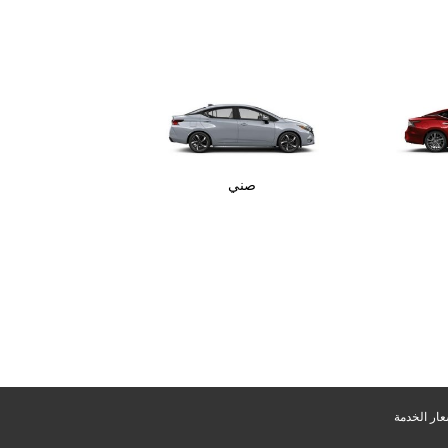
صني
ار الخدمة