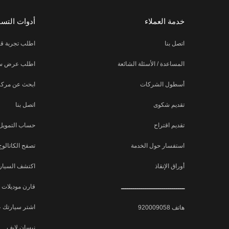
خدمة العملاء
أدوات التس
اتصل بنا
اطلب تجربة قي
المساعدة / الأسئلة الشائعة
اطلب عرض س
أسطول الشركات
ابحث عن مركز
تقديم شكوى
اتصل بنا
تقديم اقتراح
حساب التمويل
استفسار حول الخدمة
تصفح الكاتالوج
أوراق الإنقاذ
اكتشف السيارة
ـــــــــــــــــــــــــــــــ
قارن موديلات 
اشتر سيارتك ع
هاتف 920009058
نيسان لايف