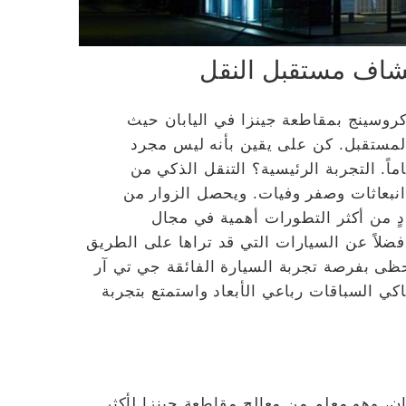
شاف مستقبل النقل
روسينج بمقاطعة جينزا في اليابان حيث
لمستقبل. كن على يقين بأنه ليس مجرد
ً. التجربة الرئيسية؟ التنقل الذكي من
انبعاثات وصفر وفيات. ويحصل الزوار من
ٍ من أكثر التطورات أهمية في مجال
فضلاً عن السيارات التي قد تراها على الطريق
حظى بفرصة تجربة السيارة الفائقة جي تي آر
محاكي السباقات رباعي الأبعاد واستمتع بتجربة
، وهو معلم من معالج مقاطعة جينزا لأكثر