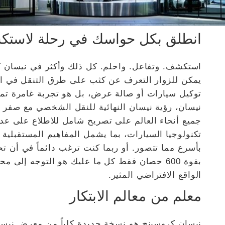
انطلق بكل حواسك في رحلة لاستك
استكشف. وتفاعل. واحلم. كل ذلك وأكثر في نيسان ك
يمكن للزوار التعرف عن كثب على طرق التنقل في ا
توكيل سيارات أو صالة عرض، بل هو تجربة غامرة تماما
نيسان، رؤية نيسان النهائية للنقل الشخصي مع صفر 
جميع أنحاء العالم على تصريح شامل للاطلاع على عدد
تكنولوجيا السيارات، بما يشمل المفاهيم المستقبلية 
بأسرع مما تتصور. أو ربما كنت ترغب دائماً في أن ت
بقوة 600 حصان فقط كل ما عليك هو التوجه إلى 
الواقع الافتراضي المثير.
معلم من معالم الابتكار
نيسان كروسينج هو نسخة جديدة كلياً من معرض نيسان