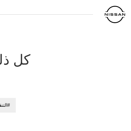
خطي
لمحتوى
لرئيسي
كل ذل
#التن