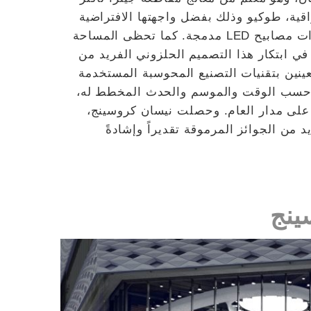
راقية، طوكيو وذلك بفضل واجهتها الافتراضية
الجديدة كلياً والتي تتميز بشاشة "تكنولوجيا رقمية" ذات مصابيح LED مدمجة. كما تحظى المساحة
في ابتكار هذا التصميم الحلزوني الفريد من
عينين بتقنيات التصنيع المحوسبة المستخدمة
ية حسب الوقت والموسم والحدث المخطط له،
 على مدار العام. وحصلت نيسان كروسينج،
 من الجوائز المرموقة تقديراً وإشادةً
ينج