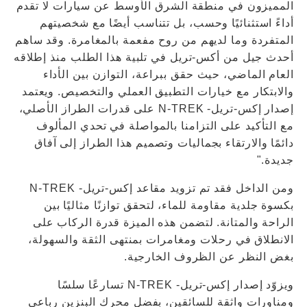
المميزون في منطقة الشرق الأوسط عن سيارات لا تقدم
أداءً استثنائيًا وحسب، بل تتناسب أيضًا مع شخصيتهم
المتفردة وما لديهم من روح مفعمة بالمغامرة. وقد ساهم
أحدث جيل من أكس-تريل في تلبية هذا الطلب منذ إطلاقه
العام الماضي، حيث حقق ببراعة، التوازن بين الأداء
والابتكار مع خيارات التطبيق العملي والتخصيص. ويعتمد
إصدار إكس-تريل- N-TREK على قدرات الطراز الأصلي،
مع التأكيد على التزامنا بالمواصلة في تحدي المألوف
دائمًا والارتقاء بجماليات وتصميم هذا الطراز إلى آفاق
جديدة."
ومن الداخل فقد تم تزويد مقاعد إكس-تريل- N-TREK
بكسوة جلدية مقاومة للماء، لتحقق توازنًا مثاليًا بين
الراحة والمتانة. لتضمن هذه الميزة قدرة الركاب على
الانطلاق في رحلات ومغامرات بمنتهى الثقة والسهولة،
بغض النظر عن الظروف الخارجية.
ويزوّد إصدار إكس-تريل- N-TREK تسارعًا سلسًا
ومناورات واثقة للسائقين، بفضل محرك البنزين رباعي