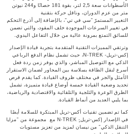
الأسطوانات سعة 2,5 لتر، بقوة 181 حصانًا و244 نيوتن
متر من عزم الدوران، وناقل حركة بتقنية
التغيير المستمرّ "سي في تي"، بالإضافة إلى أذرع التحكم
في تغيير السرعات الموجودة خلف المقود، والتي تضمن
للسائق التمتع بمرونة عالية من خلال التفاعل اليدوي.
وترتقي المميزات التقنية المتقدمة بتجربة قيادة الإصدار
إكس-تريل- N-TREK، حيث تشمل نظام الدفع الرباعي
الذكي مع التوصيل المباشر، والذي يوفر زمن ردة فعل
أسرع لنقل الطاقة بسلاسة بين المحاور لضمان الاستقرار
الأمثل والجر في مختلف ظروف القيادة. كما يقدم قرص
تحديد وضعية القيادة خمسة أوضاع قيادة متميزة، تشمل
الطرق الوعرة والثلجية والتلقائية والاقتصادية والرياضية،
بما يلبي العديد من أنماط القيادة.
كما تم تضمين تقنيات أكس-تريل المبتكرة للسلامة أيضًا
في الإصدار إكس-تريل-ٍ N-TREK مع مجموعة من "مزايا
التنقل الذكي" من نيسان لمزيد من تعزيز مستويات