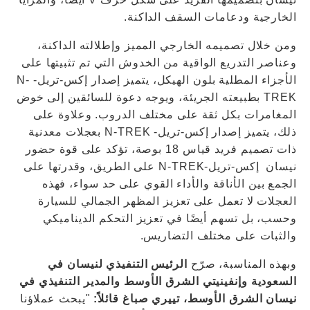
الخارجية ودعامات السقف الداكنة.
ومن خلال تصميمه الخارجي المميز وإطلالته الداكنة،
وعناصر التدريع الواقية من الخدوش التي تم تثبيتها على
الأجزاء المطلية بلون الهيكل، يتميز إصدار إكس-تريل- N-
TREK بطبيعته الجريئة، ويوجه دعوة للسائقين إلى خوض
المغامرات بكل ثقة على مختلف الدروب. وعلاوة على
ذلك، يتميز إصدار إكس-تريل- N-TREK بعجلات معدنية
ذات تصميم فريد قياس 18 بوصة، تؤكد على قوة حضور
نيسان إكس-تريل-N-TREK على الطريق، وقدرتها على
الجمع بين الأناقة والأداء القوي على حد سواء، فهذه
العجلات لا تعمل على تعزيز المظهر الجمالي للسيارة
وحسب، بل تسهم أيضًا في تعزيز التحكم الديناميكي
والثبات على مختلف التضاريس.
وبهذه المناسبة، صرّح
الرئيس التنفيذي لنيسان في
السعودية وإنفينيتي الشرق الأوسط والمدير التنفيذي في
نيسان الشرق الأوسط، تييري صباغ قائلاً:
"يبحث عملاؤنا