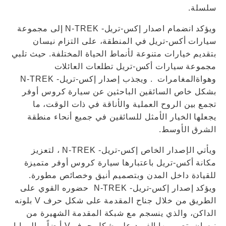
سلسلة.
ويؤكد انضمام اصدار إكس-تريل- N-TREK إلى مجموعة
سيارات أكس-تريل في المنطقة، على التزام نيسان
بتقديم خيارات متنوعة لأنماط الحياة المختلفة. حيث تلبي
مجموعة سيارات أكس-تريل تطلعات العائلات
وهواةالمغامرات . ويجذب إصدار إكس-تريل- N-TREK
بشكل خاص السائقين الباحثين عن سيارة كروس أوفر
تجمع بين الروح العملية والأناقة في ذات الوقت، ما
يجعلها الخيار الأمثل للسائقين في جميع أنحاء منطقة
الشرق الأوسط.
ويأتي الإصدار الخاص إكس-تريل- N-TREK ، لتعزيز
مكانة أكس-تريل باعتبارها سيارة كروس أوفر متميزة
للقيادة داخل المدن وبتصميم أنيق وخصائص مطورة.
ويؤكد إصدار إكس-تريل- N-TREK حضوره القوي على
الطريق من خلال جناح المقدمة على شكل حرف V بلونه
الداكن، والذي ينسجم مع شبكة المقدمة الشهيرة من
نيسان بتصميمها الفريد على شكل حرف V أيضاً، والمرايا