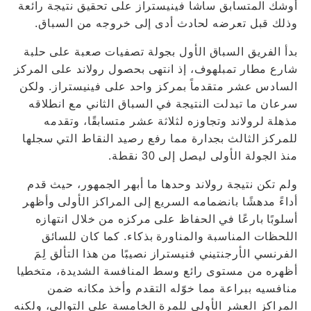
أوشك المتسابق ساشا فينيستراز على تحقيق نتيجة رائعة
وذلك قبل تعرضه لحادث أدى إلى خروجه من السباق.
بدأ الفريق السباق الأول بجولة تصفيات صعبة على حلبة
شارع مطار تمبلهوف، إذ انتهى بحصول رولاند على المركز
السادس عشر متقدماً بمركز واحد على فينيستراز. ولكن
سرعان ما تبدلت النتيجة في السباق الثاني مع انطلاقه
مذهلة لرولاند وتجاوزه لثلاثة عشر متسابقًا، وتقدمه
للمركز الثالث بجدارة مما رفع رصيد النقاط التي سجلها
منذ الجولة الأولى ليصل إلى 30 نقطة.
ولم تكن نتيجة رولاند وحدها ما أبهر الجمهور، حيث قدم
أداءً مدهشًا بانضمامه السريع إلى المراكز الأولى وأظهر
أسلوبًا بارعًا في الحفاظ على مركزه من خلال انتهازه
اللحظات المناسبة والمناورة بذكاء. كما كان للسائق
الفرنسي الأرجنتيني فنيستراز نصيبًا من هذا التألق لِمَ
أظهره من مستوى رائع وسط المنافسة الشديدة، متخطيا
منافسيه ببراعة مما خوّله التقدم وأخذ مكانه ضمن
المراكز العشر الأولى للمرة الخامسة على التوالي، ولكنه