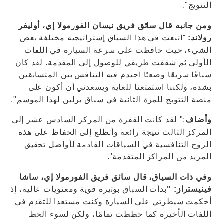
التتويج".
ومن جانبه قال سائق فريق نيسان الفورمولا إي، أوليفر
رولاند:
"اتبعت في هذا السباق إستراتيجية مختلفة بعض
الشيء، حيث حافظت على سرعة السيارة في اللفات
الأولى ثم شققت طريقي للوصول إلى المقدمة. لقد كان
سباقًا سريعًا وصعبًا احتدم فيه التنافس بين المتسابقين
بشدة، ولكننا استمتعنا للغاية ويسعدني أن أكون على
منصة التتويج للمرة الثانية في سباق برلين لهذا الموسم".
وأضاف:
" لقد كانت القفزة من المركز السادس عشر إلى
المركز الثالث نتيجة رائعة وأتطلع إلى الحفاظ على هذه
الروح التنافسية في السباقات القادمة لأواصل تحقيق
المزيد من المراكز المتقدمة".
وفي ذات السياق، قال سائق فريق الفورمولا إي، ساشا
فينيستراز: "
بدأت السباق بوتيرة قوية ومعنويات عالية، إذ
أحكمت سيطرتي على السيارة وكنت مستعدا للتقدم في
اللفات الأخيرة كما خططت تمامًا، ولكن لسوء الحظ