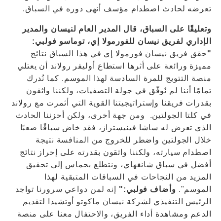
تعرضه لحادث اصطدام مؤسف أنهى دوره في السباق.
وتعليقًا على السباق، قال المدير العام لنيسان والمدير
الإداري لفريق نيسان للفورمولا إي، توماسو فولبي:
"
حقق فريق نيسان فورمولا إي في هذا السباق نتائج
مميزة ورائعة على أثرها استطاع أوليفر رولاند أن يعتلي
منصة التتويج للمرة السادسة لهذا الموسم. كما نُدرك
تمامًا أننا لم نُوفّق في جولة التصفيات، ولكننا واثقون
بقدرات فريقنا وإستراتيجيتنا القوية التي أثمرت مع رولاند
في كلتا الجولتين. ومن جهة أخرى، ولكن أحزننا الحادث
الذي تعرض له ساشا فينيستراز، فقد خاض سباقًا صعبًا
خلال الجولتين واضطر للخروج من المنافسة نتيجة
اصطدام سيارته، ولكننا واثقون بقدرته على إحراز نتائج
أفضل في سباق شانغهاي، ونتطلع بحماس إلى تحقيق
المزيد من النجاحات في السباقات المتبقية لهذا
الموسم".
وأضاف فولبي:"
إنه لمن دواعي سرورنا تواجد
الرئيس التنفيذي لشركة نيسان ماكوتو أوتشيدا لتقديم
الدعم ومشاهدة أداء الفريق، والاحتفال معنا على منصة