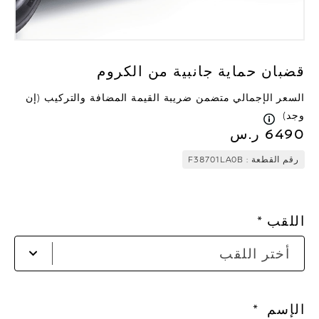
قضبان حماية جانبية من الكروم
السعر الإجمالي متضمن ضريبة القيمة المضافة والتركيب (إن
وجد)
6490 ر.س
رقم القطعة :
F38701LA0B
اللقب
أض
أختر اللقب
لفت
الق
الإسم