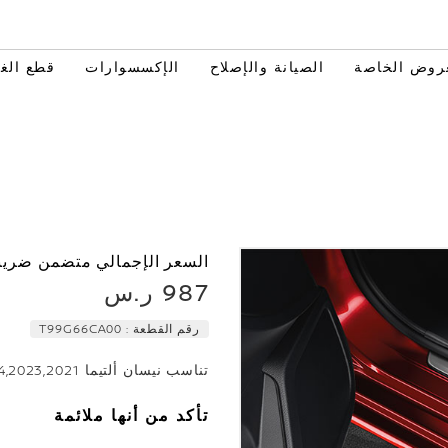
روض الخاصة
الصيانة والإصلاح
الإكسسوارات
قطع الغي
السعر الإجمالي متضمن ضريبة
987 ر.س
رقم القطعة :
T99G66CA00
تناسب نيسان ألتيما 2019,2020,2022,2024,2023,2021
تأكد من أنها ملائمة