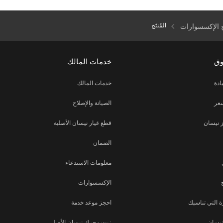
المُنتَج
 الإكسسوارات
وق
خدمات المالك
ادة
خدمات المالك
عر
الصيانة والإصلاح
 نيسان
قطع غيار نيسان الأصلية
الضمان
معلومات الاستدعاء
الإكسسوارات
 التي تناسبك
احجز موعد خدمة
نيسان
زيت محرك نيسان الأصلي