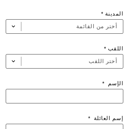
en
the
المدينة
list
أخت
أختر من القائمة
مدي
من
الق
اللقب
أض
أختر اللقب
لفت
الق
الإسم
إسم العائلة