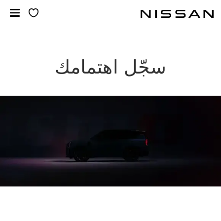
خطي
لمحتوى
لرئيسي
سجّل اهتمامك