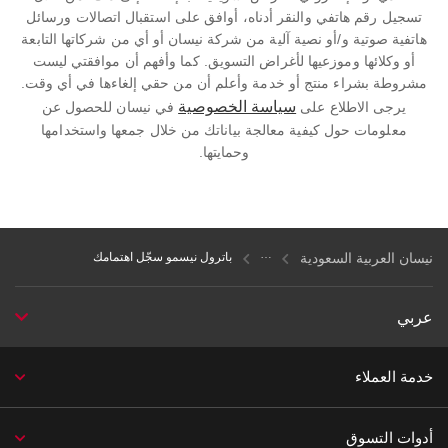
تسجيل رقم هاتفي والنقر أدناه، أوافق على استقبال اتصالات ورسائل
هاتفية صوتية و/أو نصية آلية من شركة نيسان أو أي من شركاتها التابعة
أو وكلائها وموزعيها لأغراض التسويق. كما وأفهم أن موافقتي ليست
مشروطة بشراء منتج أو خدمة وأعلم أن من حقي إلغاءها في أي وقت.
سياسة الخصوصية
يرجى الاطلاع على
في نيسان للحصول عن
معلومات حول كيفية معالجة بياناتك من خلال جمعها واستخدامها
وحمايتها.
نيسان العربية السعودية
باترول نيسمو سجّل اهتمامك
عربي
خدمة العملاء
أدوات التسوق