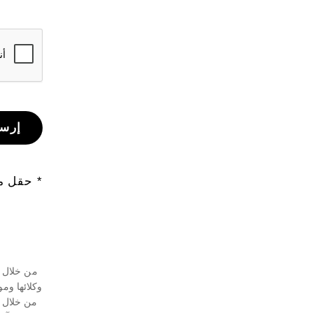
إرس
* حقل 
من خلال ا
وكلائها ومو
من خلال ت