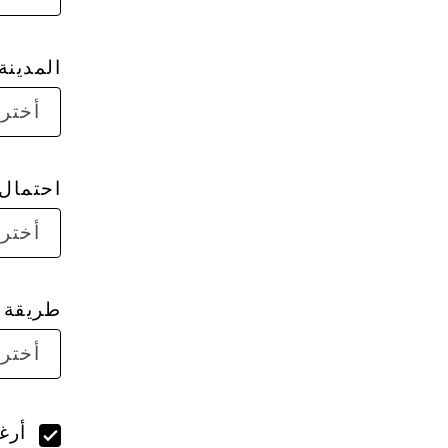
المدينة
أختر 
احتمال 
أختر 
طريقة ا
أختر 
أرغ