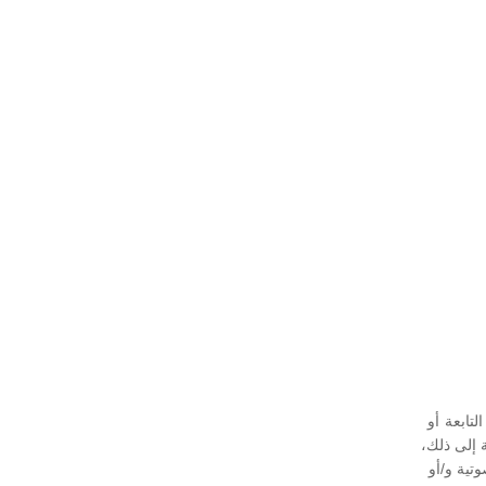
تابعة أو
ة إلى ذلك،
تية و/أو