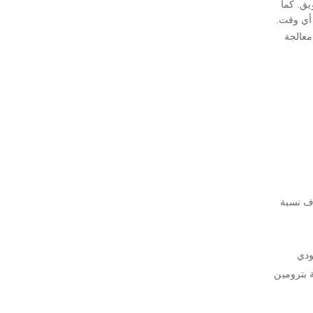
يق. كما
أي وقت.
عالجة
ف نسبة
ودي
ز صيانة بترومين