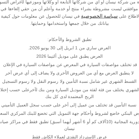
ة من شركة نيسان أو أي من شركاتها التابعة أو وكلائها وموزعيها لأغراض التسو
 موافقتي ليست مشروطة بشراء منتج أو خدمة وأعلم أن من حقي إلغاءها في 
سياسة الخصوصية
اطلاع على
في نيسان للحصول عن معلومات حول كيفية م
بياناتك من خلال جمعها واستخدامها وحمايتها.
تطبق الشروط والأحكام:
العرض ساري من 1 ابريل إلى 30 يونيو 2026.
العرض يطبق على موديل ألتيما 2026
قد تختلف مواصفات السيارة في المعرض عن مواصفات السيارة في الإعلان
لا ينطبق العرض مع أي من العروض الأخرى ولا يضاف إلى أي عرض آخر
القسط الشهري غير شامل نسبة التأمين ولا رسوم النقل ولا رسوم التسجيل
لشهري يختلف من فئة لفئة من موديل السيارة ومن بنك لآخرعلى حسب إختلا
الربح المعتمدة لدى كل بنك
نسبة التأمين قد تختلف من عميل إلى أخر على حسب سجل العميل التأميني
ض البنكي خاضع لشروط وأحكام جهة التمويل التي تخضع للبنك المركزي السع
الصيانة الدورية المجانية (10آلاف كم أو 6 أشهر أيهما أسبق) تطبق فقط في مراك
نيسان
عرض الإسترداد النقدي لعملاء الكاش فقط