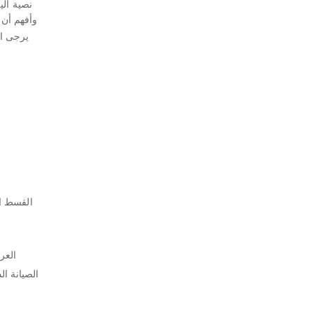
نصية آلي
وأفهم أن
يرجى ال
القسط ا
العر