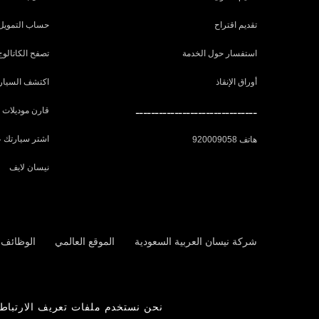
تقديم اقتراح
حساب التمويل
استفسار حول الخدمة
تصفح الكاتالوج
أوراق الإنقاذ
اكتشف السيارة
ـــــــــــــــــــــــــــــــ
قارن موديلات 
اشتر سيارتك ع
هاتف 920009058
نيسان لايف
شركة نيسان العربية السعودية
الموقع العالمي
الوظائف 
غرفة الصحافة
نحن نستخدم ملفات تعريف الارتباط 